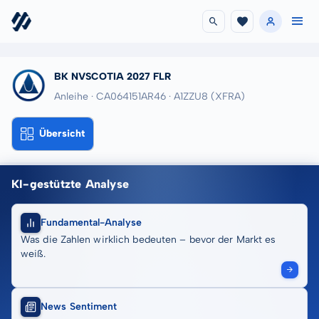
BK NVSCOTIA 2027 FLR
Anleihe · CA064151AR46
· A1ZZU8
(XFRA)
Übersicht
KI-gestützte Analyse
Fundamental-Analyse
Was die Zahlen wirklich bedeuten – bevor der Markt es
weiß.
News Sentiment