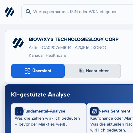
BIOVAXYS TECHNOLOGIESLOGY CORP
Aktie · CA09076M1014
· A2QE16
(XCNQ)
Kanada · Healthcare
Übersicht
Nachrichten
KI-gestützte Analyse
Fundamental-Analyse
News Sentiment
Was die Zahlen wirklich bedeuten
Kaufchance oder Alar
– bevor der Markt es weiß.
Was die aktuellen Nac
wirklich bedeuten.