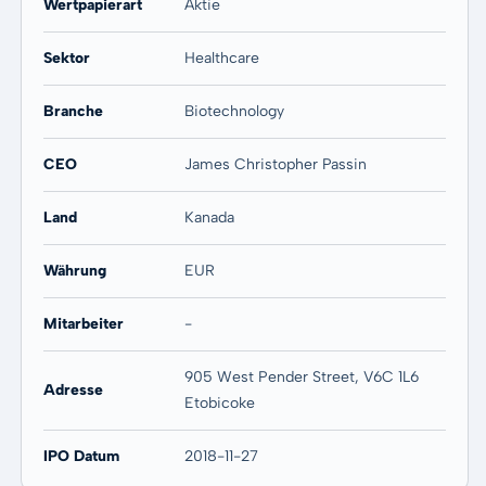
Wertpapierart
Aktie
Sektor
Healthcare
Branche
Biotechnology
CEO
James Christopher Passin
Land
Kanada
Währung
EUR
Mitarbeiter
-
905 West Pender Street, V6C 1L6
Adresse
Etobicoke
IPO Datum
2018-11-27