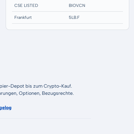
CSE LISTED
BIOV.CN
Frankfurt
5LB.F
apier-Depot bis zum Crypto-Kauf.
Währungen, Optionen, Bezugsrechte.
gelog