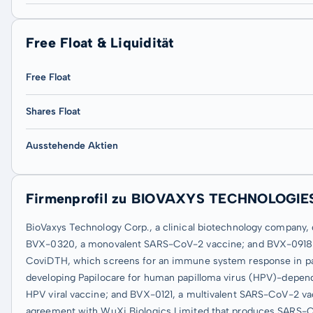
Free Float & Liquidität
Free Float
Shares Float
Ausstehende Aktien
Firmenprofil zu BIOVAXYS TECHNOLOGIE
BioVaxys Technology Corp., a clinical biotechnology company, d
BVX-0320, a monovalent SARS-CoV-2 vaccine; and BVX-0918A, a
CoviDTH, which screens for an immune system response in p
developing Papilocare for human papilloma virus (HPV)-depen
HPV viral vaccine; and BVX-0121, a multivalent SARS-CoV-2 va
agreement with WuXi Biologics Limited that produces SARS-