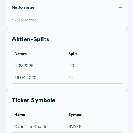
Nettomarge
—
Stand 06.08.2026
Aktien-Splits
Datum
Split
11.09.2025
1:10
28.04.2020
2:1
Ticker Symbole
Name
Symbol
Over The Counter
BVAXF