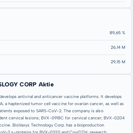
89,65 %
26,14 M
29,15 M
SLOGY CORP Aktie
evelops antiviral and anticancer vaccine platforms. It develops
 haptenized tumor cell vaccine for ovarian cancer, as well as
atients exposed to SARS-CoV-2. The company is also
dent cervical lesions; BVX-0918C for cervical cancer; BVX-0204
ccine. BioVaxys Technology Corp. has a bioproduction
CoV-2 s-proteins for BVX-0320 and CoviDTH; research