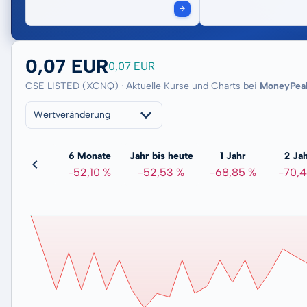
0,07 EUR
0,07 EUR
CSE LISTED (XCNQ) · Aktuelle Kurse und Charts bei
MoneyPea
Wertveränderung
3 Monate
6 Monate
Jahr bis heute
1 Jahr
2 Ja
55,63 %
-52,10 %
-52,53 %
-68,85 %
-70,