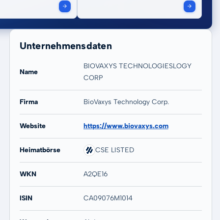
Unternehmensdaten
BIOVAXYS TECHNOLOGIESLOGY
Name
CORP
Firma
BioVaxys Technology Corp.
20 Jahre
Max
-71,62 %
-67,25 %
Website
https://www.biovaxys.com
Heimatbörse
CSE LISTED
WKN
A2QE16
ISIN
CA09076M1014