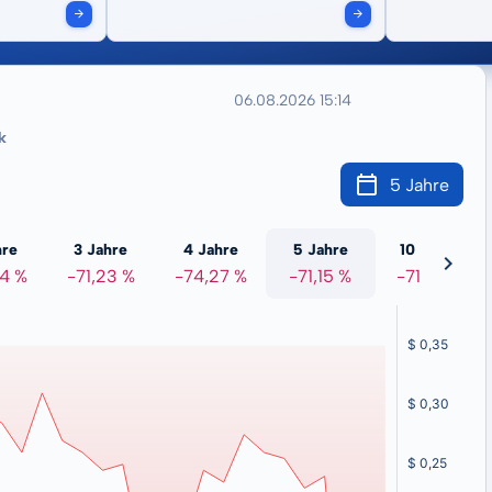
06.08.2026 15:14
k
5 Jahre
hre
3 Jahre
4 Jahre
5 Jahre
10 Jahre
44 %
-71,23 %
-74,27 %
-71,15 %
-71,47 %