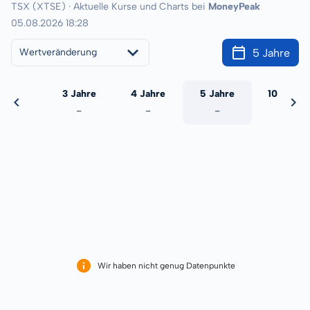
TSX (XTSE) · Aktuelle Kurse und Charts bei
MoneyPeak
05.08.2026 18:28
5 Jahre
Wertveränderung
 Jahre
3 Jahre
4 Jahre
5 Jahre
10 Jahre
-
-
-
-
-
Wir haben nicht genug Datenpunkte