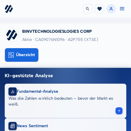
BINVTECHNOLOGIESLOGIES CORP
Aktie · CA09076N1096
· A2P755
(XTSE)
Übersicht
KI-gestützte Analyse
Fundamental-Analyse
Was die Zahlen wirklich bedeuten – bevor der Markt es
weiß.
News Sentiment