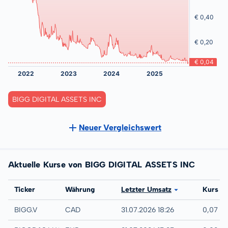
BIGG DIGITAL ASSETS INC
Neuer Vergleichswert
Aktuelle Kurse von BIGG DIGITAL ASSETS INC
Börse
Ticker
Währung
Letzter Umsatz
Kurs
TSX-V
BIGG.V
CAD
31.07.2026 18:26
0,07 C