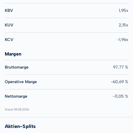
KBV
1,95x
KUV
2,15x
KCV
-1,96x
Margen
Bruttomarge
97,77 %
Operative Marge
-60,69 %
Nettomarge
-11,05 %
Stand 08.08.2026
Aktien-Splits