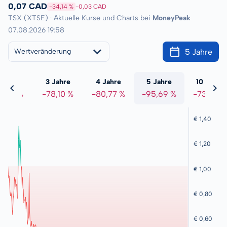
0,07 CAD
-34,14 %
-0,03 CAD
TSX (XTSE) · Aktuelle Kurse und Charts bei
MoneyPeak
07.08.2026 19:58
5 Jahre
Wertveränderung
 Jahre
3 Jahre
4 Jahre
5 Jahre
10 Jahre
8,01 %
-78,10 %
-80,77 %
-95,69 %
-73,89 %