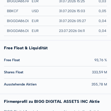
Hamburg
BIGGDA86.HAMB
EUR
31.07.2026 15:25
0,03 E
UTC
BBKCF
USD
31.07.2026 15:03
0,05 U
Quotrix
BIGGDA86.DUSD
EUR
31.07.2026 05:27
0,04 E
Düsseldorf
BIGGDA86.DUSB
EUR
23.07.2026 06:11
0,04 E
Free Float & Liquidität
Free Float
93,76 %
Shares Float
333,59 M
Ausstehende Aktien
355,78 M
Firmenprofil zu BIGG DIGITAL ASSETS INC Aktie