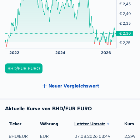
BHD/EUR EURO
Neuer Vergleichswert
Aktuelle Kurse von BHD/EUR EURO
Börse
Ticker
Währung
Letzter Umsatz
Kurs
Forex
BHD/EUR
EUR
07.08.2026 03:49
2,2995