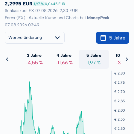
2,2995 EUR
1,97 %
0,0445 EUR
Schlusskurs FX 07.08.2026: 2,30 EUR
Forex (FX) · Aktuelle Kurse und Charts bei
MoneyPeak
07.08.2026 03:49
5 Jahre
Wertveränderung
 Jahre
3 Jahre
4 Jahre
5 Jahre
10 Jahre
5,29 %
-4,55 %
-11,66 %
1,97 %
-3,79 %