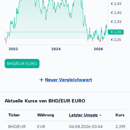
BHD/EUR EURO
Neuer Vergleichswert
Aktuelle Kurse von BHD/EUR EURO
Börse
Ticker
Währung
Letzter Umsatz
Kurs
Forex
BHD/EUR
EUR
06.08.2026 03:44
2,2951