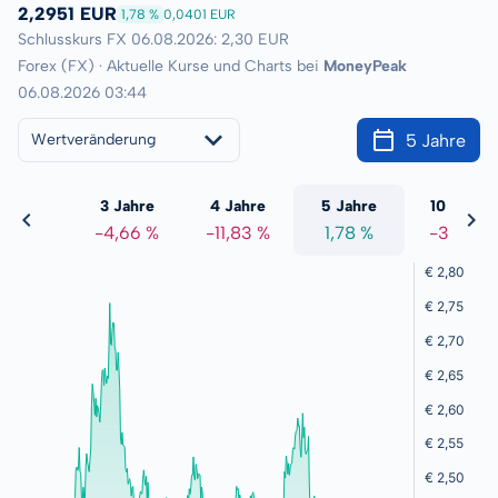
2,2951 EUR
1,78 %
0,0401 EUR
Schlusskurs FX 06.08.2026: 2,30 EUR
Forex (FX) · Aktuelle Kurse und Charts bei
MoneyPeak
06.08.2026 03:44
5 Jahre
Wertveränderung
 Jahre
3 Jahre
4 Jahre
5 Jahre
10 Jahre
5,26 %
-4,66 %
-11,83 %
1,78 %
-3,97 %