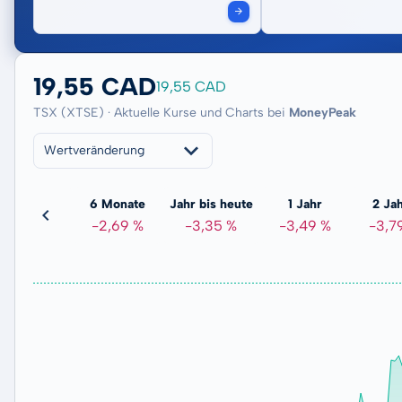
19,55 CAD
19,55 CAD
TSX (XTSE) · Aktuelle Kurse und Charts bei
MoneyPeak
Wertveränderung
3 Monate
6 Monate
Jahr bis heute
1 Jahr
2 Ja
-
-2,69 %
-3,35 %
-3,49 %
-3,7