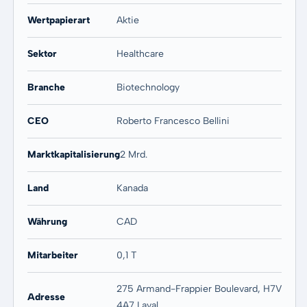
Wertpapierart
Aktie
Sektor
Healthcare
Branche
Biotechnology
CEO
Roberto Francesco Bellini
Marktkapitalisierung
2 Mrd.
Land
Kanada
Währung
CAD
Mitarbeiter
0,1 T
275 Armand-Frappier Boulevard, H7V
Adresse
4A7 Laval