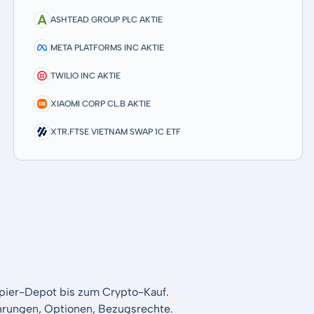
ASHTEAD GROUP PLC AKTIE
META PLATFORMS INC AKTIE
TWILIO INC AKTIE
XIAOMI CORP CL.B AKTIE
XTR.FTSE VIETNAM SWAP 1C ETF
apier-Depot bis zum Crypto-Kauf.
Währungen, Optionen, Bezugsrechte.