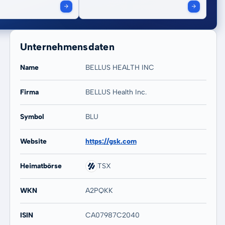
Unternehmensdaten
Name
BELLUS HEALTH INC
Firma
BELLUS Health Inc.
20 Jahre
Max
Symbol
BLU
-97,15 %
-97,71 %
Website
https://gsk.com
Heimatbörse
TSX
WKN
A2PQKK
ISIN
CA07987C2040