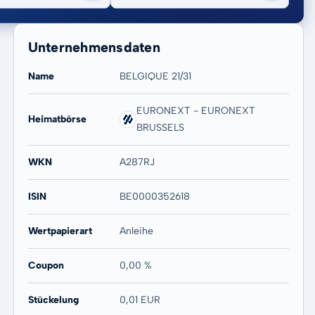
Unternehmensdaten
Name
BELGIQUE 21/31
EURONEXT - EURONEXT
Heimatbörse
BRUSSELS
20 Jahre
Max
-
-
WKN
A287RJ
ISIN
BE0000352618
Wertpapierart
Anleihe
Coupon
0,00 %
Stückelung
0,01 EUR