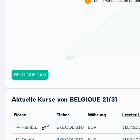
Keine Handelsdaten für de
BELGIQUE 21/31
Aktuelle Kurse von BELGIQUE 21/31
Börse
Ticker
Währung
Letzter 
Hamburg
BKEOOL18.HAMB
EUR
31.07.20
Quotrix
BKEOOL18.DUSD
EUR
31.07.20