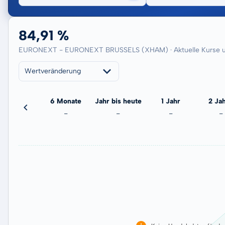
84,91 %
EURONEXT - EURONEXT BRUSSELS (XHAM) · Aktuelle Kurse u
Wertveränderung
3 Monate
6 Monate
Jahr bis heute
1 Jahr
2 Ja
-
-
-
-
-