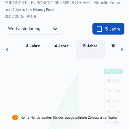
EURONEXT - EURONEXT BRUSSELS (XHAM) · Aktuelle Kurse
und Charts bei
MoneyPeak
31.07.2026 09:58
5 Jahre
Wertveränderung
 Jahre
3 Jahre
4 Jahre
5 Jahre
10 Jahre
-
-
-
-
-
Keine Handelsdaten für den ausgewählten Zeitraum verfügbar