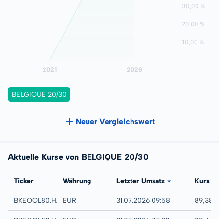
BELGIQUE 20/30
Neuer Vergleichswert
Aktuelle Kurse von BELGIQUE 20/30
Börse
Ticker
Währung
Letzter Umsatz
Kurs
Hamburg
BKEOOL80.HAMB
EUR
31.07.2026 09:58
89,38 