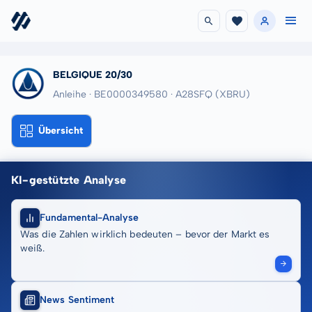
BELGIQUE 20/30
Anleihe · BE0000349580
· A28SFQ
(XBRU)
Übersicht
KI-gestützte Analyse
Fundamental-Analyse
Was die Zahlen wirklich bedeuten – bevor der Markt es
weiß.
News Sentiment