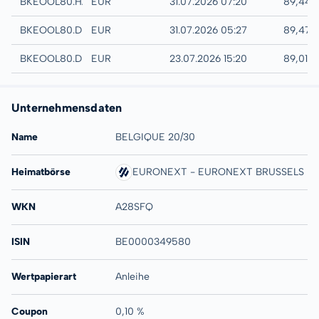
Hannover
BKEOOL80.HANB
EUR
31.07.2026 07:20
89,44 
Quotrix
BKEOOL80.DUSD
EUR
31.07.2026 05:27
89,47 
Düsseldorf
BKEOOL80.DUSB
EUR
23.07.2026 15:20
89,01 %
Unternehmensdaten
Name
BELGIQUE 20/30
Heimatbörse
EURONEXT - EURONEXT BRUSSELS
WKN
A28SFQ
ISIN
BE0000349580
Wertpapierart
Anleihe
Coupon
0,10 %