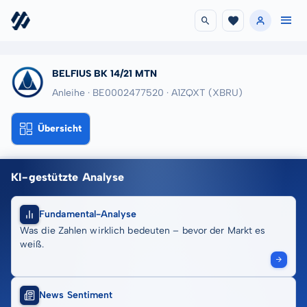
BELFIUS BK 14/21 MTN
Anleihe · BE0002477520
· A1ZQXT
(XBRU)
Übersicht
KI-gestützte Analyse
Fundamental-Analyse
Was die Zahlen wirklich bedeuten – bevor der Markt es
weiß.
News Sentiment