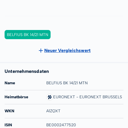
BELFIUS BK 14/21 MTN
Neuer Vergleichswert
Unternehmensdaten
Name
BELFIUS BK 14/21 MTN
Heimatbörse
EURONEXT - EURONEXT BRUSSELS
WKN
A1ZQXT
ISIN
BE0002477520