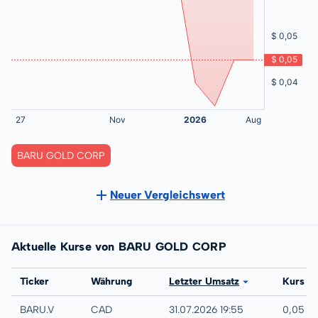
BARU GOLD CORP
Neuer Vergleichswert
Aktuelle Kurse von BARU GOLD CORP
Börse
Ticker
Währung
Letzter Umsatz
Kurs
TSX-V
BARU.V
CAD
31.07.2026 19:55
0,05 C