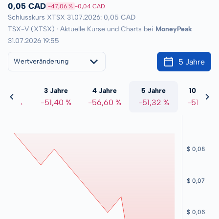
0,05 CAD
-47,06 %
-0,04 CAD
Schlusskurs XTSX 31.07.2026: 0,05 CAD
TSX-V (XTSX) · Aktuelle Kurse und Charts bei
MoneyPeak
31.07.2026 19:55
5 Jahre
Wertveränderung
 Jahre
3 Jahre
4 Jahre
5 Jahre
10 Jahre
0,51 %
-51,40 %
-56,60 %
-51,32 %
-51,89 %