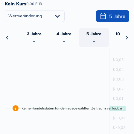
Kein Kurs
0,00 EUR
5 Jahre
Wertveränderung
 Jahre
3 Jahre
4 Jahre
5 Jahre
10 Jahre
-
-
-
-
-
Keine Handelsdaten für den ausgewählten Zeitraum verfügbar