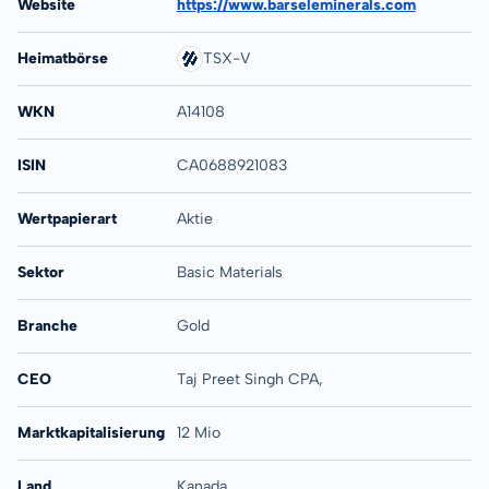
Website
https://www.barseleminerals.com
Heimatbörse
TSX-V
WKN
A14108
ISIN
CA0688921083
Wertpapierart
Aktie
Sektor
Basic Materials
Branche
Gold
CEO
Taj Preet Singh CPA,
Marktkapitalisierung
12 Mio
Land
Kanada