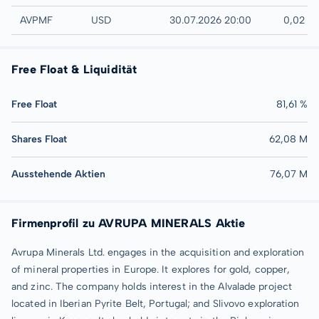
UTC
AVPMF
USD
30.07.2026 20:00
0,02 U
Free Float & Liquidität
Free Float
81,61 %
Shares Float
62,08 M
Ausstehende Aktien
76,07 M
Firmenprofil zu AVRUPA MINERALS Aktie
Avrupa Minerals Ltd. engages in the acquisition and exploration
of mineral properties in Europe. It explores for gold, copper,
and zinc. The company holds interest in the Alvalade project
located in Iberian Pyrite Belt, Portugal; and Slivovo exploration