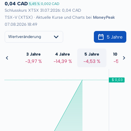
0,04 CAD
5,45 %
0,002 CAD
Schlusskurs XTSX 31.07.2026: 0,04 CAD
TSX-V (XTSX) · Aktuelle Kurse und Charts bei
MoneyPeak
07.08.2026 18:49
5 Jahre
Wertveränderung
 Jahre
3 Jahre
4 Jahre
5 Jahre
10 Jahre
2,40 %
-3,97 %
-14,39 %
-4,53 %
-5,01 %