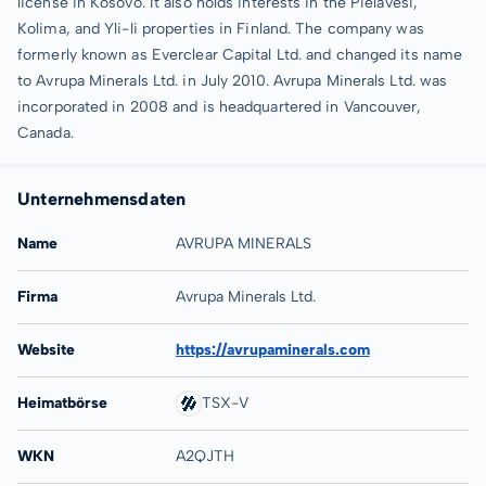
license in Kosovo. It also holds interests in the Pielavesi,
Kolima, and Yli-li properties in Finland. The company was
formerly known as Everclear Capital Ltd. and changed its name
to Avrupa Minerals Ltd. in July 2010. Avrupa Minerals Ltd. was
incorporated in 2008 and is headquartered in Vancouver,
Canada.
Unternehmensdaten
Name
AVRUPA MINERALS
Firma
Avrupa Minerals Ltd.
Website
https://avrupaminerals.com
Heimatbörse
TSX-V
WKN
A2QJTH