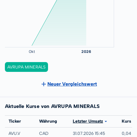
AVRUPA MINERALS
Neuer Vergleichswert
Aktuelle Kurse von AVRUPA MINERALS
Börse
Ticker
Währung
Letzter Umsatz
Kurs
TSX-V
AVU.V
CAD
31.07.2026 15:45
0,04 C