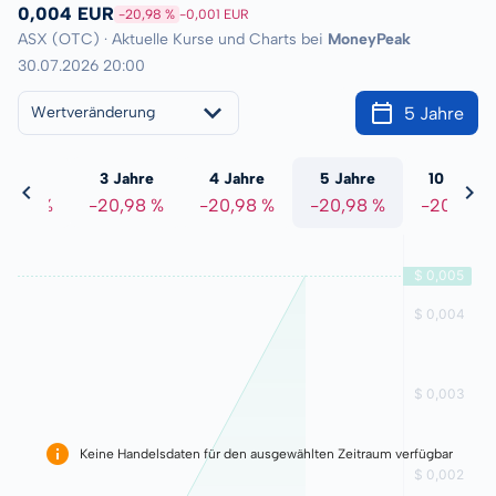
0,004 EUR
-20,98 %
-0,001 EUR
ASX (OTC) · Aktuelle Kurse und Charts bei
MoneyPeak
30.07.2026 20:00
5 Jahre
Wertveränderung
 Jahre
3 Jahre
4 Jahre
5 Jahre
10 Jahre
0,98 %
-20,98 %
-20,98 %
-20,98 %
-20,98 %
Keine Handelsdaten für den ausgewählten Zeitraum verfügbar