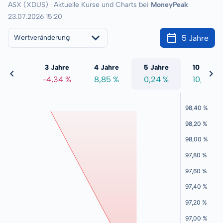
ASX (XDUS) · Aktuelle Kurse und Charts bei
MoneyPeak
23.07.2026 15:20
5 Jahre
Wertveränderung
 Jahre
3 Jahre
4 Jahre
5 Jahre
10 Jahre
4,68 %
-4,34 %
8,85 %
0,24 %
10,28 %