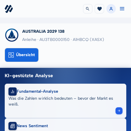
AUSTRALIA 2029 138
Anleihe · AU3TB0000150
· A1HBCQ
(XASX)
Übersicht
KI-gestützte Analyse
Fundamental-Analyse
Was die Zahlen wirklich bedeuten – bevor der Markt es
weiß.
News Sentiment