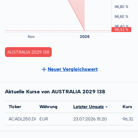
AUSTRALIA 2029 138
Neuer Vergleichswert
Aktuelle Kurse von AUSTRALIA 2029 138
Börse
Ticker
Währung
Letzter Umsatz
Kurs
Düsseldorf
ACADL250.DUSB
EUR
23.07.2026 15:20
96,32 