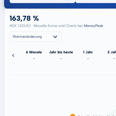
163,78 %
ASX (XDUS) · Aktuelle Kurse und Charts bei
MoneyPeak
Wertveränderung
3 Monate
6 Monate
Jahr bis heute
1 Jahr
2 Ja
0,31 %
-
-
-
-