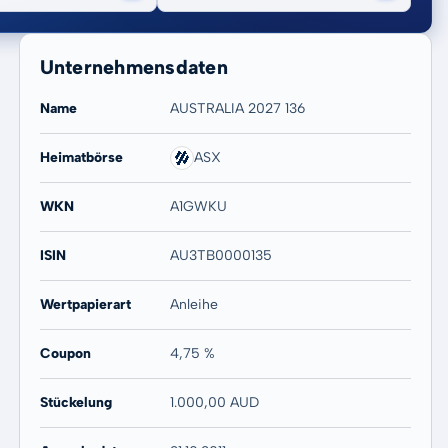
Unternehmensdaten
Name
AUSTRALIA 2027 136
Heimatbörse
ASX
20 Jahre
Max
WKN
A1GWKU
-
-
ISIN
AU3TB0000135
Wertpapierart
Anleihe
Coupon
4,75 %
Stückelung
1.000,00 AUD