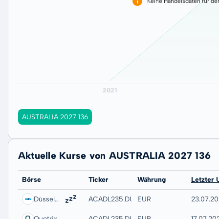
Keine Handelsdaten für de
AUSTRALIA 2027 136
Aktuelle Kurse von AUSTRALIA 2027 136
Börse
Ticker
Währung
Letzter 
Düsseldorf
ACADL235.DUSB
EUR
23.07.20
Quotrix
ACADL235.DUSD
EUR
17.07.202