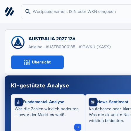
AUSTRALIA 2027 136
Anleihe · AU3TB0000135
· A1GWKU
(XASX)
Übersicht
KI-gestützte Analyse
Fundamental-Analyse
News Sentiment
Was die Zahlen wirklich bedeuten
Kaufchance oder Alar
– bevor der Markt es weiß.
Was die aktuellen Nac
wirklich bedeuten.