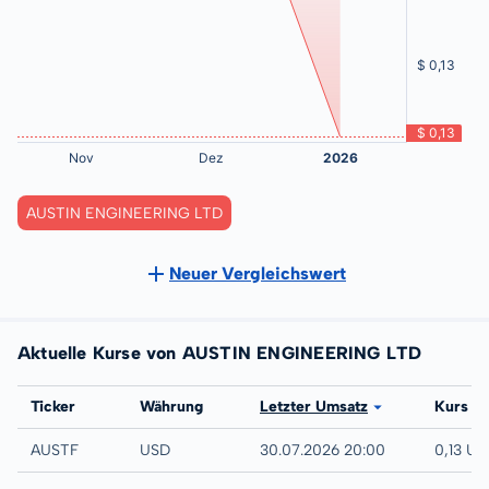
AUSTIN ENGINEERING LTD
Neuer Vergleichswert
Aktuelle Kurse von AUSTIN ENGINEERING LTD
Börse
Ticker
Währung
Letzter Umsatz
Kurs
UTC
AUSTF
USD
30.07.2026 20:00
0,13 US