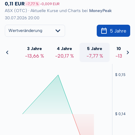
0,11 EUR
-7,77 %
-0,009 EUR
ASX (OTC) · Aktuelle Kurse und Charts bei
MoneyPeak
30.07.2026 20:00
5 Jahre
Wertveränderung
 Jahre
3 Jahre
4 Jahre
5 Jahre
10 Jahre
4,13 %
-13,66 %
-20,17 %
-7,77 %
-13,09 %