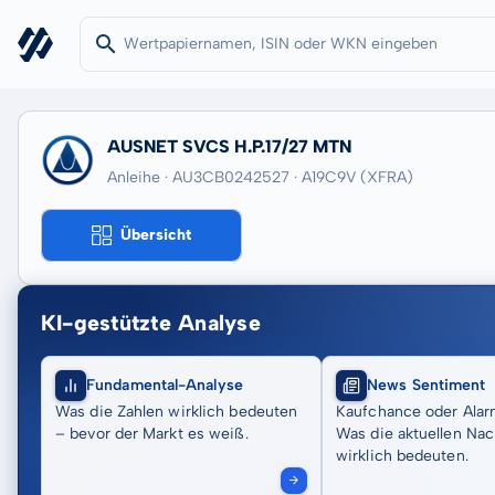
AUSNET SVCS H.P.17/27 MTN
Anleihe · AU3CB0242527
· A19C9V
(XFRA)
Übersicht
KI-gestützte Analyse
Fundamental-Analyse
News Sentiment
Was die Zahlen wirklich bedeuten
Kaufchance oder Alar
– bevor der Markt es weiß.
Was die aktuellen Nac
wirklich bedeuten.