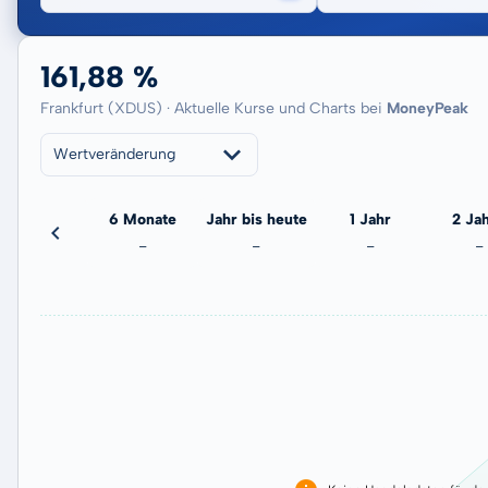
161,88 %
Frankfurt (XDUS) · Aktuelle Kurse und Charts bei
MoneyPeak
Wertveränderung
3 Monate
6 Monate
Jahr bis heute
1 Jahr
2 Ja
-
-
-
-
-