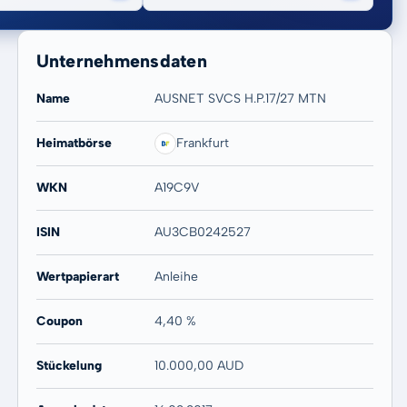
Unternehmensdaten
Name
AUSNET SVCS H.P.17/27 MTN
Heimatbörse
Frankfurt
20 Jahre
Max
WKN
A19C9V
-
-
ISIN
AU3CB0242527
Wertpapierart
Anleihe
Coupon
4,40 %
Stückelung
10.000,00 AUD