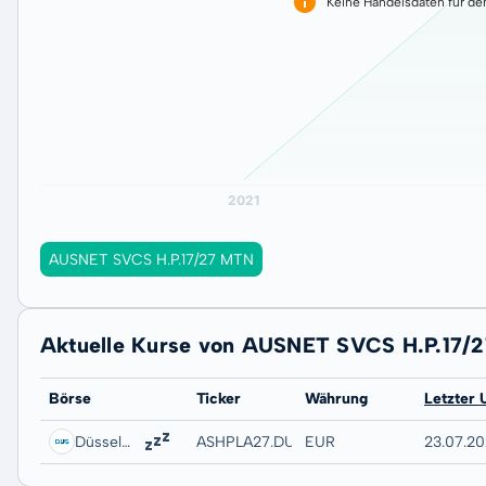
Keine Handelsdaten für de
AUSNET SVCS H.P.17/27 MTN
Aktuelle Kurse von AUSNET SVCS H.P.17/
Börse
Ticker
Währung
Letzter 
Düsseldorf
ASHPLA27.DUSB
EUR
23.07.20