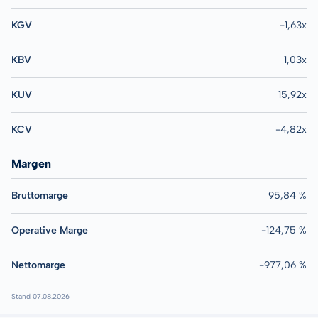
KGV
-1,63x
KBV
1,03x
KUV
15,92x
KCV
-4,82x
Margen
Bruttomarge
95,84 %
Operative Marge
-124,75 %
Nettomarge
-977,06 %
Stand 07.08.2026