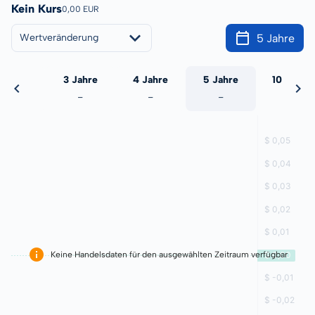
Kein Kurs
0,00 EUR
5 Jahre
Wertveränderung
 Jahre
3 Jahre
4 Jahre
5 Jahre
10 Jahre
-
-
-
-
-
Keine Handelsdaten für den ausgewählten Zeitraum verfügbar