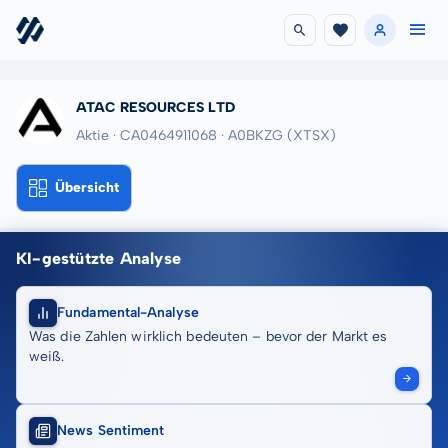
ATAC RESOURCES LTD
Aktie · CA0464911068
· A0BKZG
(XTSX)
Übersicht
KI-gestützte Analyse
Fundamental-Analyse
Was die Zahlen wirklich bedeuten – bevor der Markt es
weiß.
News Sentiment