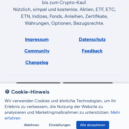
bis zum Crypto-Kauf.
Nützlich, simpel und kostenlos. Aktien, ETF, ETC,
ETN, Indizes, Fonds, Anleihen, Zertifikate,
Währungen, Optionen, Bezugsrechte.
Impressum
Datenschutz
Community
Feedback
Changelog
🍪 Cookie-Hinweis
Wir verwenden Cookies und ähnliche Technologien, um Ihr
Erlebnis zu verbessern, die Nutzung der Website zu
analysieren und Marketingmaßnahmen zu unterstützen.
Mehr
erfahren
All rights reserved © LCP GmbH 2026
Ablehnen
Einstellungen
Alle akzeptieren