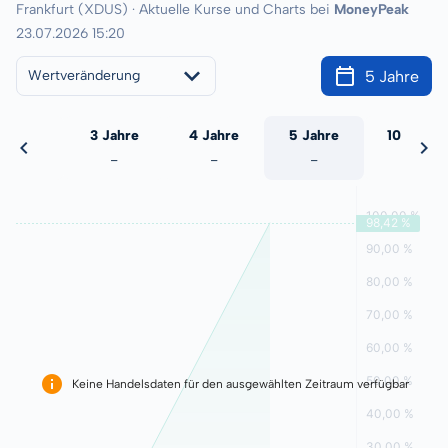
Frankfurt (XDUS) · Aktuelle Kurse und Charts bei
MoneyPeak
23.07.2026 15:20
5 Jahre
Wertveränderung
 Jahre
3 Jahre
4 Jahre
5 Jahre
10 Jahre
-
-
-
-
-
Keine Handelsdaten für den ausgewählten Zeitraum verfügbar