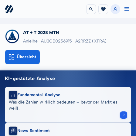
AT + T 2028 MTN
Anleihe · AU3CB0256915
· A2RRZZ
(XFRA)
Übersicht
KI-gestützte Analyse
Fundamental-Analyse
Was die Zahlen wirklich bedeuten – bevor der Markt es
weiß.
News Sentiment