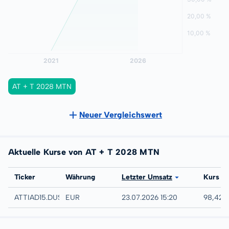
AT + T 2028 MTN
Neuer Vergleichswert
Aktuelle Kurse von AT + T 2028 MTN
Börse
Ticker
Währung
Letzter Umsatz
Kurs
Düsseldorf
ATTIAD15.DUSB
EUR
23.07.2026 15:20
98,42 