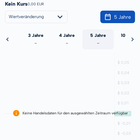
Kein Kurs
0,00 EUR
5 Jahre
Wertveränderung
 Jahre
3 Jahre
4 Jahre
5 Jahre
10 Jahre
-
-
-
-
-
Keine Handelsdaten für den ausgewählten Zeitraum verfügbar