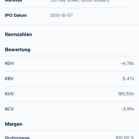
Adresse
513 Hay Street, 6008 Subiaco
IPO Datum
2013-10-07
Kennzahlen
Bewertung
KGV
-4,78x
KBV
5,47x
KUV
180,50x
KCV
-3,99x
Margen
Bruttomarge
100,00 %