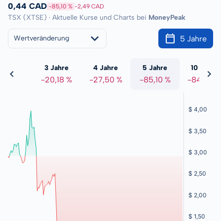
0,44 CAD
-85,10 %
-2,49 CAD
TSX (XTSE) · Aktuelle Kurse und Charts bei
MoneyPeak
5 Jahre
Wertveränderung
 Jahre
3 Jahre
4 Jahre
5 Jahre
10 Jahre
,00 %
-20,18 %
-27,50 %
-85,10 %
-84,63 %