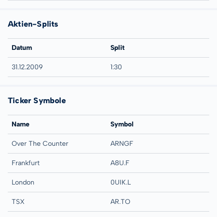
Aktien-Splits
Datum
Split
31.12.2009
1:30
Ticker Symbole
Name
Symbol
Over The Counter
ARNGF
Frankfurt
A8U.F
London
0UIK.L
TSX
AR.TO