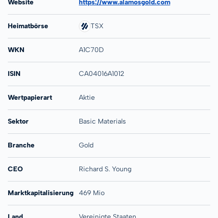
Website
https://www.alamosgold.com
Heimatbörse
TSX
WKN
A1C70D
ISIN
CA04016A1012
Wertpapierart
Aktie
Sektor
Basic Materials
Branche
Gold
CEO
Richard S. Young
Marktkapitalisierung
469 Mio
Land
Vereinigte Staaten