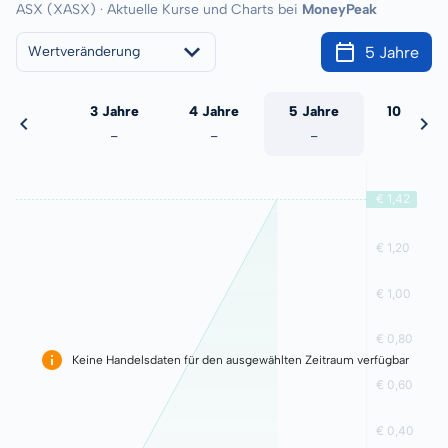
ASX (XASX) · Aktuelle Kurse und Charts bei
MoneyPeak
5 Jahre
Wertveränderung
 Jahre
3 Jahre
4 Jahre
5 Jahre
10 Jahre
-
-
-
-
-
Keine Handelsdaten für den ausgewählten Zeitraum verfügbar