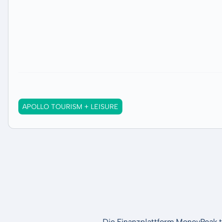
APOLLO TOURISM + LEISURE
Die Finanzplattform MoneyPeak t