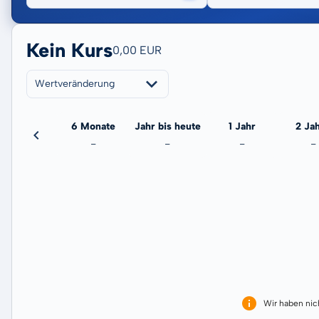
Kein Kurs
0,00 EUR
Wertveränderung
3 Monate
6 Monate
Jahr bis heute
1 Jahr
2 Ja
-
-
-
-
-
Wir haben ni