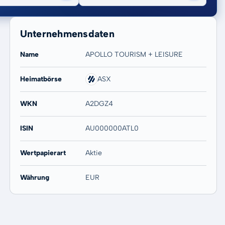
Unternehmensdaten
Name
APOLLO TOURISM + LEISURE
Heimatbörse
ASX
20 Jahre
Max
-
-
WKN
A2DGZ4
ISIN
AU000000ATL0
Wertpapierart
Aktie
Währung
EUR