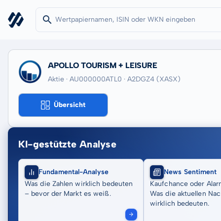
APOLLO TOURISM + LEISURE
Aktie · AU000000ATL0
· A2DGZ4
(XASX)
Übersicht
KI-gestützte Analyse
Fundamental-Analyse
News Sentiment
Was die Zahlen wirklich bedeuten
Kaufchance oder Alar
– bevor der Markt es weiß.
Was die aktuellen Nac
wirklich bedeuten.