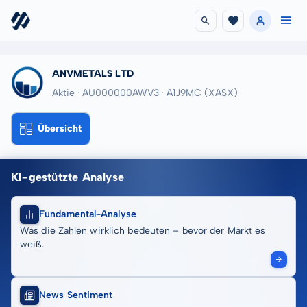
ANVMETALS LTD
Aktie · AU000000AWV3
· A1J9MC
(XASX)
Übersicht
KI-gestützte Analyse
Fundamental-Analyse
Was die Zahlen wirklich bedeuten – bevor der Markt es
weiß.
News Sentiment