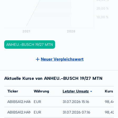
ANHEU.-BUSCH 19/27 MTN
Neuer Vergleichswert
Aktuelle Kurse von ANHEU.-BUSCH 19/27 MTN
Börse
Ticker
Währung
Letzter Umsatz
Kurs
Hamburg
ABIBSA12.HAMB
EUR
31.07.2026 15:16
98,44 
Hannover
ABIBSA12.HANB
EUR
31.07.2026 07:16
98,42 