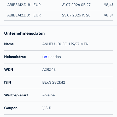
Quotrix
ABIBSA12.DUSD
EUR
31.07.2026 05:27
98,45 
Düsseldorf
ABIBSA12.DUSB
EUR
23.07.2026 15:20
98,34 
Unternehmensdaten
Name
ANHEU.-BUSCH 19/27 MTN
Heimatbörse
London
WKN
A2RZ43
ISIN
BE6312821612
Wertpapierart
Anleihe
Coupon
1,13 %