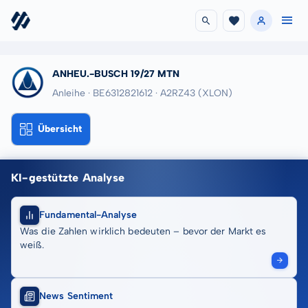
ANHEU.-BUSCH 19/27 MTN
Anleihe · BE6312821612
· A2RZ43
(XLON)
Übersicht
KI-gestützte Analyse
Fundamental-Analyse
Was die Zahlen wirklich bedeuten – bevor der Markt es
weiß.
News Sentiment