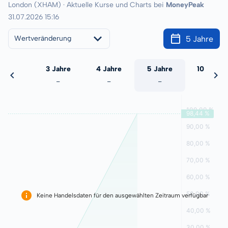
London (XHAM) · Aktuelle Kurse und Charts bei
MoneyPeak
31.07.2026 15:16
5 Jahre
Wertveränderung
 Jahre
3 Jahre
4 Jahre
5 Jahre
10 Jahre
-
-
-
-
-
Keine Handelsdaten für den ausgewählten Zeitraum verfügbar