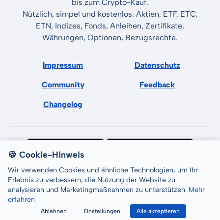
bis zum Crypto-Kauf.
Nützlich, simpel und kostenlos. Aktien, ETF, ETC,
ETN, Indizes, Fonds, Anleihen, Zertifikate,
Währungen, Optionen, Bezugsrechte.
Impressum
Datenschutz
Community
Feedback
Changelog
🍪 Cookie-Hinweis
Wir verwenden Cookies und ähnliche Technologien, um Ihr
Erlebnis zu verbessern, die Nutzung der Website zu
analysieren und Marketingmaßnahmen zu unterstützen.
Mehr
erfahren
All rights reserved © LCP GmbH 2026
Ablehnen
Einstellungen
Alle akzeptieren