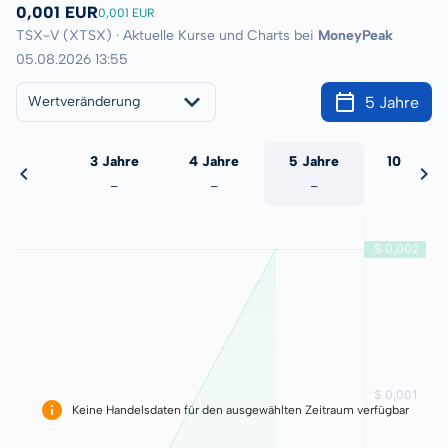
0,001 EUR
0,001 EUR
TSX-V (XTSX) · Aktuelle Kurse und Charts bei
MoneyPeak
05.08.2026 13:55
5 Jahre
Wertveränderung
 Jahre
3 Jahre
4 Jahre
5 Jahre
10 Jahre
-
-
-
-
-
Keine Handelsdaten für den ausgewählten Zeitraum verfügbar