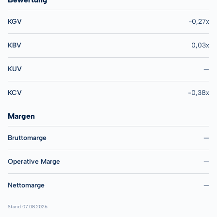
KGV
-0,27x
KBV
0,03x
KUV
—
KCV
-0,38x
Margen
Bruttomarge
—
Operative Marge
—
Nettomarge
—
Stand 07.08.2026