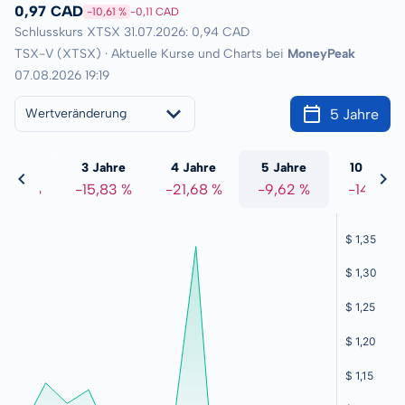
0,97 CAD
-10,61 %
-0,11 CAD
Schlusskurs XTSX 31.07.2026: 0,94 CAD
TSX-V (XTSX) · Aktuelle Kurse und Charts bei
MoneyPeak
07.08.2026 19:19
5 Jahre
Wertveränderung
 Jahre
3 Jahre
4 Jahre
5 Jahre
10 Jahre
6,03 %
-15,83 %
-21,68 %
-9,62 %
-14,81 %