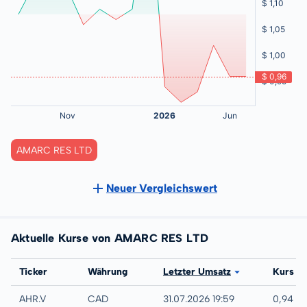
AMARC RES LTD
Neuer Vergleichswert
Aktuelle Kurse von AMARC RES LTD
Börse
Ticker
Währung
Letzter Umsatz
Kurs
TSX-V
AHR.V
CAD
31.07.2026 19:59
0,94 C