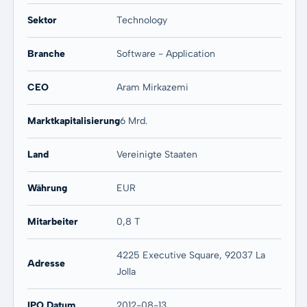
Sektor
Technology
Branche
Software - Application
CEO
Aram Mirkazemi
Marktkapitalisierung
6 Mrd.
Land
Vereinigte Staaten
Währung
EUR
Mitarbeiter
0,8 T
4225 Executive Square, 92037 La
Adresse
Jolla
IPO Datum
2012-08-13