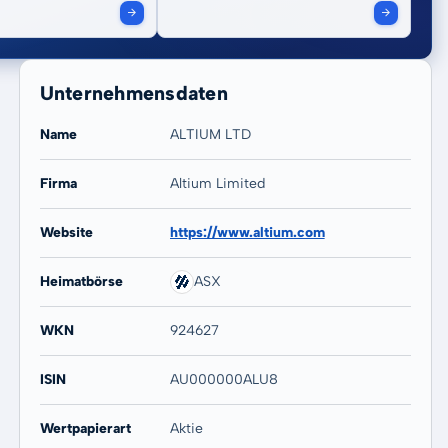
Unternehmensdaten
Name
ALTIUM LTD
Firma
Altium Limited
20 Jahre
Max
-
-
Website
https://www.altium.com
Heimatbörse
ASX
WKN
924627
ISIN
AU000000ALU8
Wertpapierart
Aktie