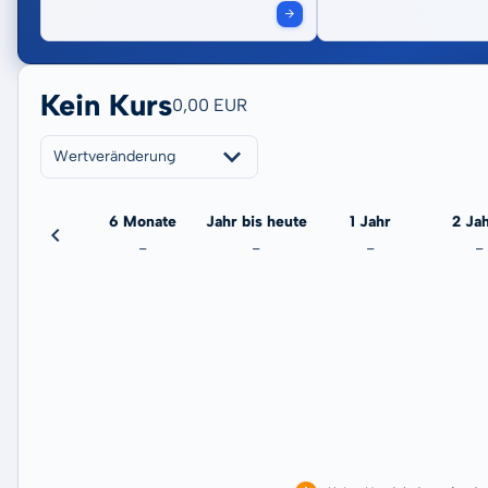
Kein Kurs
0,00 EUR
Wertveränderung
3 Monate
6 Monate
Jahr bis heute
1 Jahr
2 Ja
-
-
-
-
-