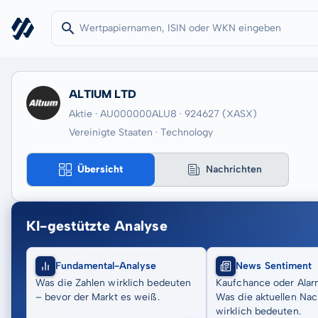
ALTIUM LTD
Aktie · AU000000ALU8
· 924627
(XASX)
Vereinigte Staaten · Technology
Übersicht
Nachrichten
KI-gestützte Analyse
Fundamental-Analyse
News Sentiment
Was die Zahlen wirklich bedeuten
Kaufchance oder Alar
– bevor der Markt es weiß.
Was die aktuellen Nac
wirklich bedeuten.