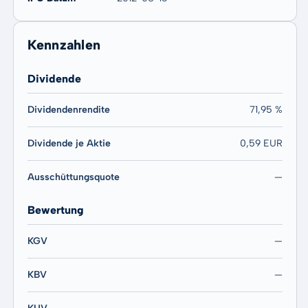
Kennzahlen
Dividende
Dividendenrendite
71,95 %
Dividende je Aktie
0,59 EUR
Ausschüttungsquote
—
Bewertung
KGV
—
KBV
—