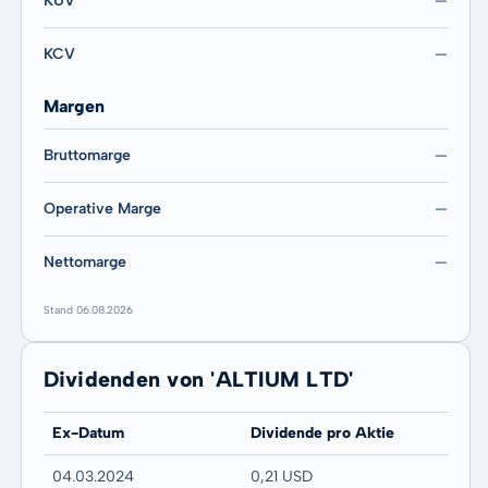
KUV
—
KCV
—
Margen
Bruttomarge
—
Operative Marge
—
Nettomarge
—
Stand 06.08.2026
Dividenden von 'ALTIUM LTD'
Ex-Datum
Dividende pro Aktie
04.03.2024
0,21 USD