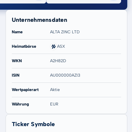
Unternehmensdaten
Name
ALTA ZINC LTD
Heimatbörse
ASX
20 Jahre
Max
WKN
A2H82D
0,00 %
0,00 %
ISIN
AU000000AZI3
Wertpapierart
Aktie
Währung
EUR
Ticker Symbole