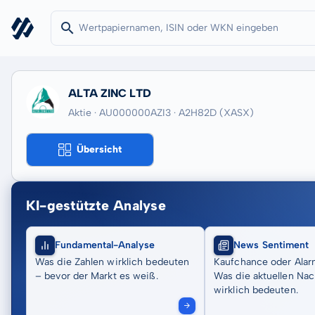
ALTA ZINC LTD
Aktie · AU000000AZI3
· A2H82D
(XASX)
Übersicht
KI-gestützte Analyse
Fundamental-Analyse
News Sentiment
Was die Zahlen wirklich bedeuten
Kaufchance oder Alar
– bevor der Markt es weiß.
Was die aktuellen Nac
wirklich bedeuten.