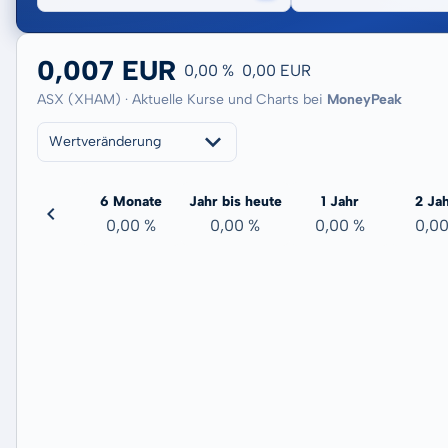
0,007 EUR
0,00 %
0,00 EUR
ASX (XHAM) · Aktuelle Kurse und Charts bei
MoneyPeak
Wertveränderung
3 Monate
6 Monate
Jahr bis heute
1 Jahr
2 Ja
-31,58 %
0,00 %
0,00 %
0,00 %
0,0