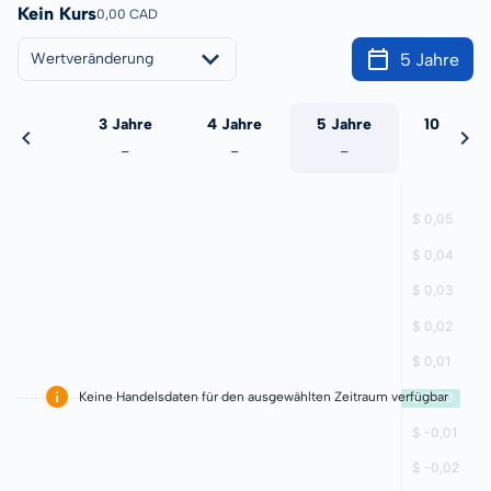
Kein Kurs
0,00 CAD
5 Jahre
Wertveränderung
 Jahre
3 Jahre
4 Jahre
5 Jahre
10 Jahre
-
-
-
-
-
Keine Handelsdaten für den ausgewählten Zeitraum verfügbar