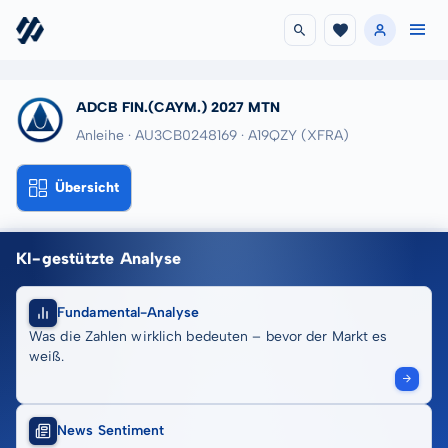
ADCB FIN.(CAYM.) 2027 MTN
Anleihe · AU3CB0248169
· A19QZY
(XFRA)
Übersicht
KI-gestützte Analyse
Fundamental-Analyse
Was die Zahlen wirklich bedeuten – bevor der Markt es
weiß.
News Sentiment