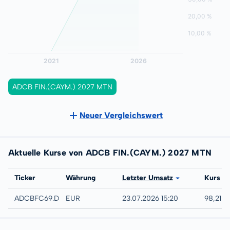
ADCB FIN.(CAYM.) 2027 MTN
Neuer Vergleichswert
Aktuelle Kurse von ADCB FIN.(CAYM.) 2027 MTN
Börse
Ticker
Währung
Letzter Umsatz
Kurs
Düsseldorf
ADCBFC69.DUSB
EUR
23.07.2026 15:20
98,21 %