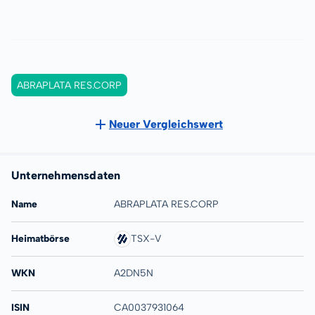
ABRAPLATA RES.CORP
Neuer Vergleichswert
Unternehmensdaten
Name
ABRAPLATA RES.CORP
Heimatbörse
TSX-V
WKN
A2DN5N
ISIN
CA0037931064