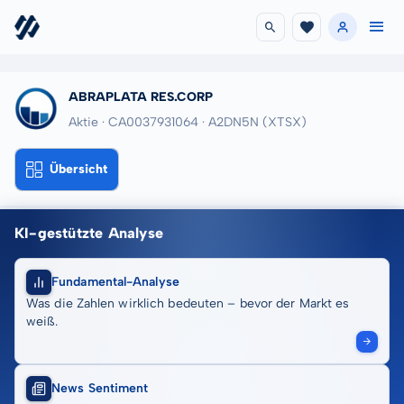
ABRAPLATA RES.CORP
Aktie · CA0037931064
· A2DN5N
(XTSX)
Übersicht
KI-gestützte Analyse
Fundamental-Analyse
Was die Zahlen wirklich bedeuten – bevor der Markt es
weiß.
News Sentiment