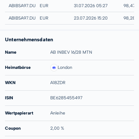
Quotrix
ABIBSA97.DUSD
EUR
31.07.2026 05:27
98,47 
Düsseldorf
ABIBSA97.DUSB
EUR
23.07.2026 15:20
98,28 
Unternehmensdaten
Name
AB INBEV 16/28 MTN
Heimatbörse
London
WKN
A18ZDR
ISIN
BE6285455497
Wertpapierart
Anleihe
Coupon
2,00 %