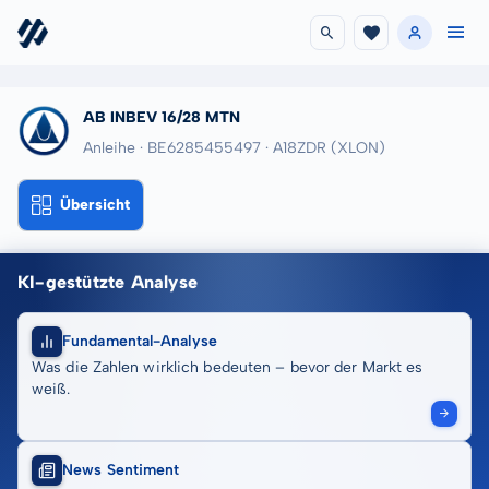
AB INBEV 16/28 MTN
Anleihe · BE6285455497
· A18ZDR
(XLON)
Übersicht
KI-gestützte Analyse
Fundamental-Analyse
Was die Zahlen wirklich bedeuten – bevor der Markt es
weiß.
News Sentiment