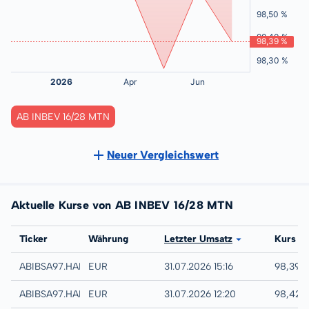
AB INBEV 16/28 MTN
Neuer Vergleichswert
Aktuelle Kurse von AB INBEV 16/28 MTN
Börse
Ticker
Währung
Letzter Umsatz
Kurs
Hamburg
ABIBSA97.HAMB
EUR
31.07.2026 15:16
98,39 
Hannover
ABIBSA97.HANB
EUR
31.07.2026 12:20
98,42 