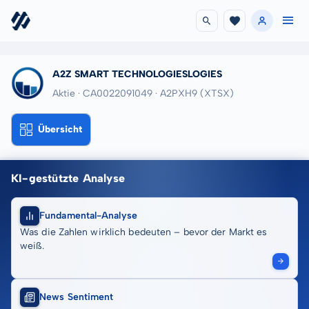
A2Z SMART TECHNOLOGIESLOGIES
Aktie · CA0022091049
· A2PXH9
(XTSX)
Übersicht
KI-gestützte Analyse
Fundamental-Analyse
Was die Zahlen wirklich bedeuten – bevor der Markt es
weiß.
News Sentiment