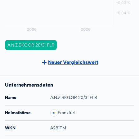
A.N.Z.BKG.GR 20/31 FLR
Neuer Vergleichswert
Unternehmensdaten
Name
A.N.Z.BKG.GR 20/31 FLR
Heimatbörse
Frankfurt
WKN
A281TM