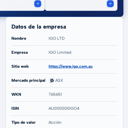
Datos de la empresa
Nombre
IGO LTD
Empresa
IGO Limited
20 años
Máx
Sitio web
https://www.igo.com.au
71,96 %
65,60 %
Mercado principal
ASX
WKN
765651
ISIN
AU000000IGO4
Tipo de valor
Acción