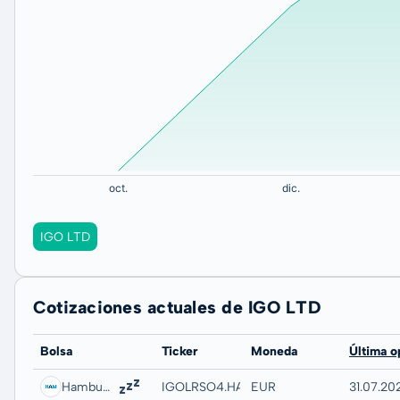
IGO LTD
Cotizaciones actuales de IGO LTD
Bolsa
Ticker
Moneda
Última o
Hamburg
IGOLRSO4.HAMB
EUR
31.07.20