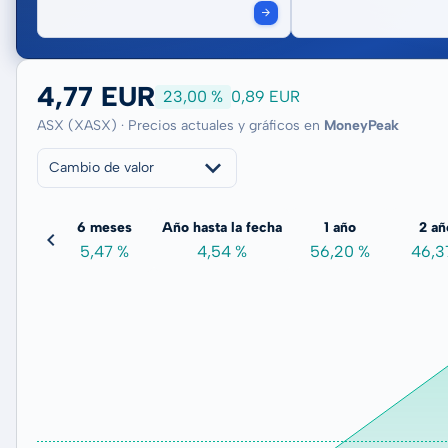
4,77 EUR
23,00 %
0,89 EUR
ASX (XASX) · Precios actuales y gráficos en
MoneyPeak
Cambio de valor
meses
6 meses
Año hasta la fecha
1 año
2 añ
03 %
5,47 %
4,54 %
56,20 %
46,3