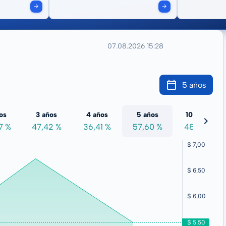
07.08.2026 15:28
5 años
os
3 años
4 años
5 años
10 años
7 %
47,42 %
36,41 %
57,60 %
48,51 %