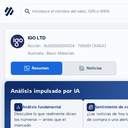
IGO LTD
Acción · AU000000IGO4
· 765651
(XASX)
Australia · Basic Materials
Resumen
Noticias
Análisis impulsado por IA
Análisis fundamental
Sentimiento de no
Descubre lo que realmente dicen
¿Las noticias de hoy 
los números — antes que el
de compra o una alert
mercado