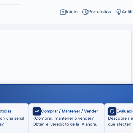
Inicio
Portafolios
Análi
ticias
Comprar / Mantener / Vender
Evaluaci
son una señal
¿Comprar, mantener o vender?
Descubre rie
a?
Obtén el veredicto de la IA ahora.
que afecten a