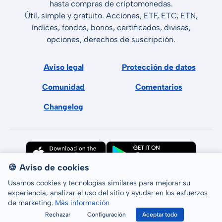
hasta compras de criptomonedas.
Útil, simple y gratuito. Acciones, ETF, ETC, ETN,
índices, fondos, bonos, certificados, divisas,
opciones, derechos de suscripción.
Aviso legal
Protección de datos
Comunidad
Comentarios
Changelog
🍪 Aviso de cookies
Usamos cookies y tecnologías similares para mejorar su
experiencia, analizar el uso del sitio y ayudar en los esfuerzos
de marketing.
Más información
Todos los derechos reservados © LCP GmbH 2026
Rechazar
Configuración
Aceptar todo