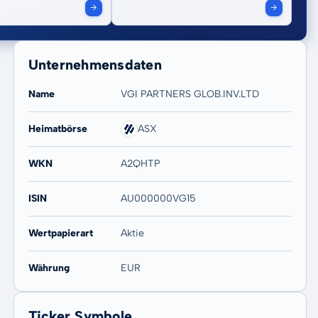
Unternehmensdaten
Name
VGI PARTNERS GLOB.INV.LTD
Heimatbörse
ASX
WKN
A2QHTP
ISIN
AU000000VG15
Wertpapierart
Aktie
Währung
EUR
Ticker Symbole