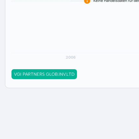
Keine Handelsdaten für de
VGI PARTNERS GLOB.INV.LTD