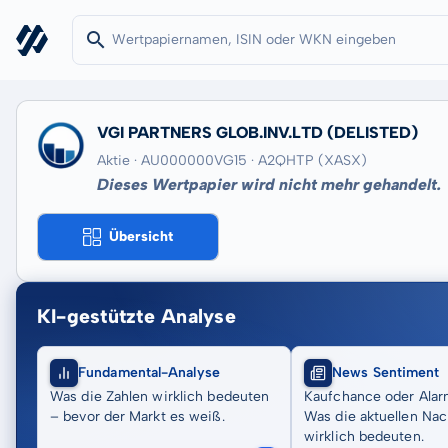
VGI PARTNERS GLOB.INV.LTD
(DELISTED)
Aktie · AU000000VG15
· A2QHTP
(XASX)
Dieses Wertpapier wird nicht mehr gehandelt.
Übersicht
KI-gestützte Analyse
Fundamental-Analyse
News Sentiment
Was die Zahlen wirklich bedeuten
Kaufchance oder Alar
– bevor der Markt es weiß.
Was die aktuellen Nac
wirklich bedeuten.