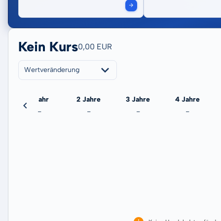
Kein Kurs
0,00 EUR
Wertveränderung
eute
1 Jahr
2 Jahre
3 Jahre
4 Jahre
-
-
-
-