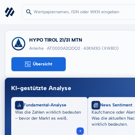
HYPO TIROL 21/31 MTN
Anleihe · AT0000A2QDQ2
· A3KM3G
(XWBO)
Übersicht
KI-gestützte Analyse
Fundamental-Analyse
News Sentiment
Was die Zahlen wirklich bedeuten
Kaufchance oder Alar
– bevor der Markt es weiß.
Was die aktuellen Nac
wirklich bedeuten.