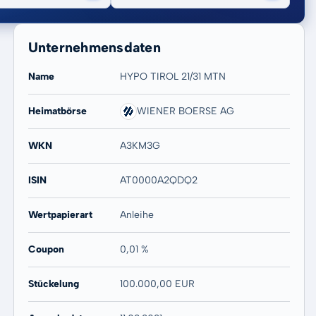
Unternehmensdaten
Name
HYPO TIROL 21/31 MTN
Heimatbörse
WIENER BOERSE AG
20 Jahre
Max
WKN
A3KM3G
-
-
ISIN
AT0000A2QDQ2
Wertpapierart
Anleihe
Coupon
0,01 %
Stückelung
100.000,00 EUR