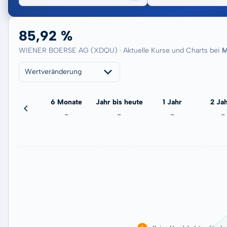
85,92 %
WIENER BOERSE AG (XDQU) · Aktuelle Kurse und Charts bei
M
Wertveränderung
3 Monate
6 Monate
Jahr bis heute
1 Jahr
2 Ja
-
-
-
-
-