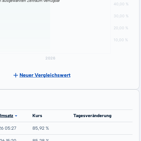
n ausgewählten Zeitraum verfügbar
Neuer Vergleichswert
N
Umsatz
Kurs
Tagesveränderung
26 05:27
85,92 %
26 15:20
85,28 %