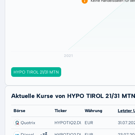
Keine Handelsdaten für de
HYPO TIROL 21/31 MTN
Aktuelle Kurse von HYPO TIROL 21/31 MT
Börse
Ticker
Währung
Letzter 
Quotrix
HYPOTIQ2.DUSD
EUR
31.07.20
Düsseldorf
HYPOTIQ2.DUSB
EUR
23.07.20