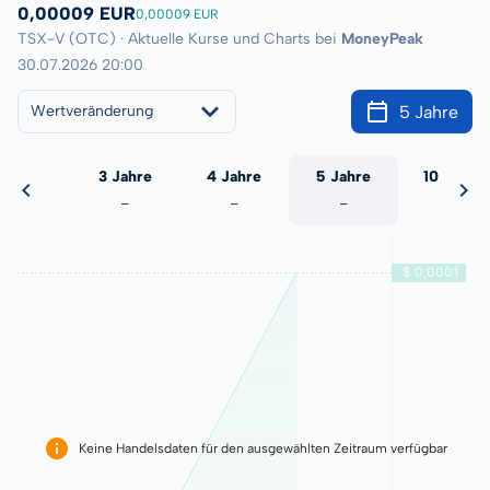
0,00009 EUR
0,00009 EUR
TSX-V (OTC) · Aktuelle Kurse und Charts bei
MoneyPeak
30.07.2026 20:00
5 Jahre
Wertveränderung
 Jahre
3 Jahre
4 Jahre
5 Jahre
10 Jahre
-
-
-
-
-
Keine Handelsdaten für den ausgewählten Zeitraum verfügbar