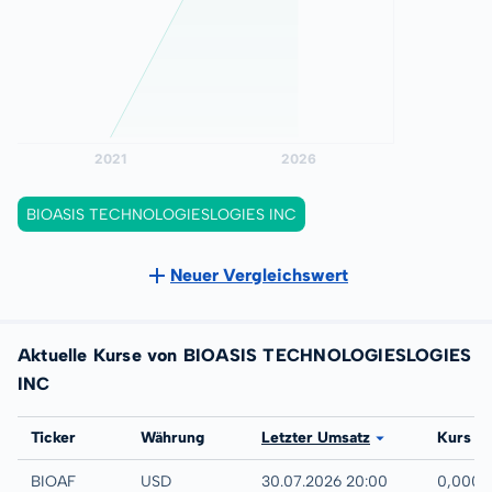
BIOASIS TECHNOLOGIESLOGIES INC
Neuer Vergleichswert
Aktuelle Kurse von BIOASIS TECHNOLOGIESLOGIES
INC
Börse
Ticker
Währung
Letzter Umsatz
Kurs
UTC
BIOAF
USD
30.07.2026 20:00
0,0001