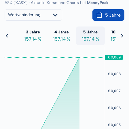
ASX (XASX) · Aktuelle Kurse und Charts bei
MoneyPeak
5 Jahre
Wertveränderung
 Jahre
3 Jahre
4 Jahre
5 Jahre
10 Jahre
7,14 %
157,14 %
157,14 %
157,14 %
157,14 %